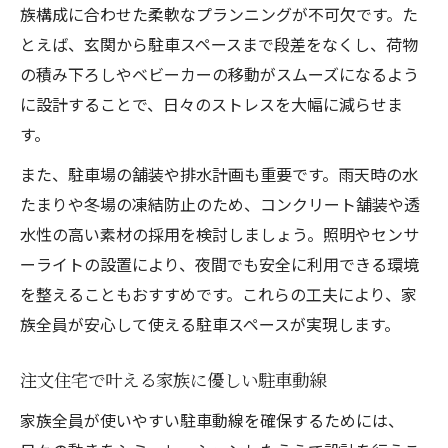
族構成に合わせた柔軟なプランニングが不可欠です。た
注文住宅と駐車スペースの動線改善アイデ
とえば、玄関から駐車スペースまで段差をなくし、荷物
ア
の積み下ろしやベビーカーの移動がスムーズになるよう
注文住宅で買い物や送迎が楽になる駐車設
に設計することで、日々のストレスを大幅に減らせま
計
す。
注文住宅の駐車場と生活利便性のバランス
また、駐車場の舗装や排水計画も重要です。雨天時の水
法
たまりや冬場の凍結防止のため、コンクリート舗装や透
注文住宅でストレスフリーな駐車環境整備
水性の高い素材の採用を検討しましょう。照明やセンサ
法
ーライトの設置により、夜間でも安全に利用できる環境
注文住宅の成功例から読み解く駐車場選択
を整えることもおすすめです。これらの工夫により、家
注文住宅の成功事例に学ぶ駐車場配置の工
族全員が安心して使える駐車スペースが実現します。
夫
注文住宅で評判の良い駐車場設計実例を紹
注文住宅で叶える家族に優しい駐車動線
介
家族全員が使いやすい駐車動線を確保するためには、
注文住宅と駐車場の口コミから得る選び方