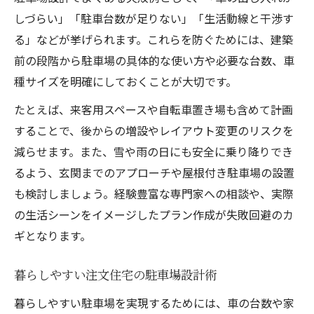
注文住宅の駐車場計画で生活動線を意識す
しづらい」「駐車台数が足りない」「生活動線と干渉す
る理由
る」などが挙げられます。これらを防ぐためには、建築
屋根付き駐車場がある注文住宅の魅力とは
前の段階から駐車場の具体的な使い方や必要な台数、車
注文住宅で屋根付き駐車場を選ぶメリット
種サイズを明確にしておくことが大切です。
注文住宅におけるガレージ付きの安心ポイ
たとえば、来客用スペースや自転車置き場も含めて計画
ント
することで、後からの増設やレイアウト変更のリスクを
雪や雨に強い注文住宅駐車場の施工事例
減らせます。また、雪や雨の日にも安全に乗り降りでき
注文住宅でシャッター付きガレージを導入
るよう、玄関までのアプローチや屋根付き駐車場の設置
するコツ
も検討しましょう。経験豊富な専門家への相談や、実際
注文住宅と屋根付き駐車場の快適性を徹底
の生活シーンをイメージしたプラン作成が失敗回避のカ
解説
ギとなります。
暮らしに寄り添う駐車スペース選びの極意
暮らしやすい注文住宅の駐車場設計術
注文住宅で家族構成に合わせた駐車場選択
暮らしやすい駐車場を実現するためには、車の台数や家
術