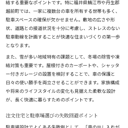
注文住宅で実践するガレージ付き家づくり
結する重要なポイントです。特に福井県鯖江市や丹生郡
のヒント
越前町では、一家に複数台の車を所有する世帯も多く、
駐車スペースの確保が欠かせません。敷地の広さや形
注文住宅に適した駐車スペース広さの目安
状、道路との接道状況を十分に考慮し、ストレスのない
とは
駐車動線を計画することが快適な住まいづくりの第一歩
注文住宅で暮らしやすさと駐車場を両立さ
となります。
せる方法
また、雪が多い地域特有の課題として、冬場の除雪や凍
福井県で注文住宅を建てる際の駐車場計画
結対策も重要です。屋根付きのカーポートや、シャッタ
注文住宅に最適な駐車場配置プランの考え
ー付きガレージの設置を検討することで、車の保護と
方
日々の使い勝手を両立させることができます。家族構成
注文住宅建築時の駐車場設計で注意すべき
や将来のライフスタイルの変化も見据えた柔軟な設計
点
が、長く快適に暮らすためのポイントです。
注文住宅と屋根付き駐車場のメリット比較
注文住宅で月極駐車場を活用する際の注意
注文住宅と駐車場選びの失敗回避ポイント
事項
駐車場設計でよくある失敗例として、「車の出し入れが