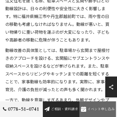
注文住宅を建てる際、駐車スペースと玄関や勝手口との
動線設計は、日々の利便性や安全性に大きく影響しま
す。特に福井県鯖江市や丹生郡越前町では、雨や雪の日
の移動も考慮しなければなりません。動線が悪いと、買
い物帰りに重い荷物を運ぶのが大変になったり、子ども
や高齢者の移動に危険が伴うこともあります。
動線改善の具体策としては、駐車場から玄関まで屋根付
きのアプローチを設ける、玄関脇にサブエントランスや
収納スペースを設けるなどが挙げられます。また、駐車
スペースからリビングやキッチンまでの距離を短くする
ことで、家事動線も効率的になります。実際に、家事や
育児、介護の負担が減ったとの声も多く聞かれます。
一方で、動線を意識しすぎるあまり、外観デザインやプ
ライバシーが損なわれる場合もあるため、設計段階でバ
0778-51-0741
ご相談・資料請求
イベント申し込み
ランスを取ることが重要です。プロの建築士や地元工務