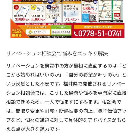
め方
リノベーションで理想の住まいづくりを相
談
将来設計も踏まえたリノベプラン相談体験
リノベーション相談会で将来設計も相談で
きる
リノベーション相談会で悩みをスッキリ解決
ライフプランに合わせたリノベーション相
リノベーションを検討中の方が最初に直面するのは「ど
談法
こから始めればいいのか」「自分の希望が叶うのか」と
リノベーションで資産価値向上を相談会で
いう漠然とした不安です。福井県で開催されるリノベー
実現
ション相談会では、こうした疑問や悩みを専門家に直接
将来を見据えたリノベーション計画を相談
相談できるため、一人で悩まずにすみます。相談会で
リノベーション相談会で長期視点の提案を
は、間取り変更や耐震・断熱性能の向上、資産価値アッ
受ける
プなど、個々の課題に対して具体的なアドバイスがもら
える点が大きな魅力です。
プロ視点で安心できるリノベの進め方