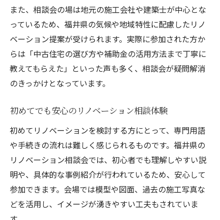
プロが解説するリノベーション進行のコツ
また、相談会の場は地元の施工会社や建築士が中心とな
相談会でプロ目線のリノベーション提案を
っているため、福井県の気候や地域特性に配慮したリノ
受ける
ベーション提案が受けられます。実際に参加された方か
らは「中古住宅の選び方や補助金の活用方法まで丁寧に
リノベーション相談会で専門的なアドバイ
教えてもらえた」といった声も多く、相談会が疑問解消
スを活用
のきっかけとなっています。
安心できるリノベーションのポイントを相
談
初めてでも安心のリノベーション相談体験
プロによるリノベーション事例を相談会で
初めてリノベーションを検討する方にとって、専門用語
知る
や手続きの流れは難しく感じられるものです。福井県の
相談会参加がリノベ成功への近道になる
リノベーション相談会では、初心者でも理解しやすい説
リノベーション成功事例を相談会で学ぶ
明や、具体的な事例紹介が行われているため、安心して
相談会参加でリノベーションの失敗を防ぐ
参加できます。会場では模型や図面、過去の施工写真な
リノベーションの最新情報を相談会で収集
どを活用し、イメージが湧きやすい工夫もされていま
納得できるリノベーション計画を相談会か
す。