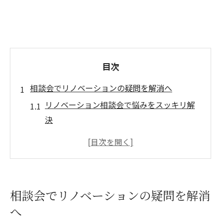
目次
相談会でリノベーションの疑問を解消へ
リノベーション相談会で悩みをスッキリ解
決
初めてでも安心のリノベーション相談体験
リノベーションの基礎知識を相談会で整理
相談会でリノベーション計画の第一歩を
リノベーションに関する不安を相談会で共
相談会でリノベーションの疑問を解消
有
へ
初めてのリノベ計画に相談会が最適な理由