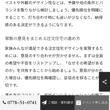
イストや外観のデザイン性などは、予算や他の条件とバ
ランスを取りながら検討しましょう。優先順位を明確に
することで、打ち合わせ時にも迷いが少なくなり、納得
感のある決定ができるようになります。
家族の意見をまとめる注文住宅の進め方
家族みんなが満足できる注文住宅デザインを実現するた
めには、意見のすり合わせが欠かせません。まずは全員
の希望や不安をリストアップし、「なぜその希望がある
のか」を共有することから始めましょう。意見が分かれ
た場合は、優先順位を再確認し、妥協点を探ることが大
切です。
進め方のコツとして、デザインシミュレーションや施工
事例を家族で一緒に見ることで、具体的なイメージを持
0778-51-0741
ご相談・資料請求
イベント申し込み
ちながら意見交換ができます。また、第三者である設計