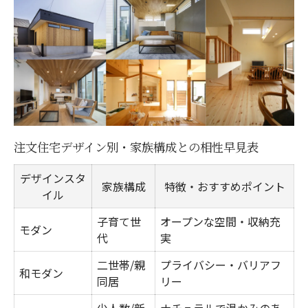
家デザイン内装の人気テイスト一覧表
おしゃれな注文住宅を演出する素材選び
注文住宅で取り入れたい照明と色使い
内装デザインを自分で工夫する方法
注文住宅で後悔しない間取りの工夫
理想の注文住宅へ導くシミュレーション活用法
注文住宅デザイン別・家族構成との相性早見表
家デザインシミュレーション比較表まとめ
デザインスタ
注文住宅デザインを可視化するメリット
家族構成
特徴・おすすめポイント
イル
シミュレーションで分かる間取りの違い
子育て世
オープンな空間・収納充
自分で家デザインを試すためのツール活用
モダン
代
実
家族の希望を反映するシミュレーション術
二世帯/親
プライバシー・バリアフ
和モダン
デザイン決めで後悔しないための工夫とは
同居
リー
注文住宅デザイン決定プロセス比較表