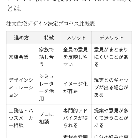
とは
注文住宅デザイン決定プロセス比較表
進め方
特徴
メリット
デメリット
家族で
全員の意見
意見がまとまり
家族会議
話し合
を反映しや
にくいことがあ
う
すい
る
シミュ
デザインシ
現実とのギャッ
レータ
イメージ化
ミュレーシ
プが出る場合が
ーを活
が容易
ョン
ある
用
工務店・ハ
専門的アド
提案や意見が多
プロに
ウスメーカ
バイスが得
くて迷うことが
相談
ー相談
られる
ある
素材や雰囲
自分の好みの事