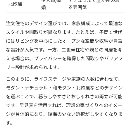
少人数/新
ナチュラルで温かみのあ
北欧風
後悔しないための優先順位の付け方
婚
る雰囲気
家族の意見をまとめる注文住宅の進め方
注文住宅のデザイン選びでは、家族構成によって最適な
注文住宅デザインでよくある失敗例と対策
スタイルや間取りが異なります。たとえば、子育て世代
工務店やハウスメーカーとの打ち合わせ術
にはリビングを中心にしたオープンな空間や収納が豊富
自分らしい注文住宅を叶える実践ポイント
な設計が人気です。一方、二世帯住宅や親との同居を考
注文住宅デザイン実践アイデア集
える場合は、プライバシーを確保した間取りやバリアフ
暮らしに合わせた注文住宅の工夫
リー設計が求められます。
おしゃれな家づくりのためのヒント
このように、ライフステージや家族の人数に合わせて、
注文住宅で叶える家族の理想空間
モダン・ナチュラル・和モダン・北欧風などのデザイン
デザインに個性をプラスする工夫
を選ぶことで、暮らしやすさとおしゃれさの両立が可能
です。早見表を活用すれば、理想の家づくりへのイメー
素材やカラーで差がつく家デザインの秘訣
ジが具体的になり、後悔の少ない選択がしやすくなりま
注文住宅素材・カラー組み合わせ表
す。
おしゃれな家を作る色選びのコツ