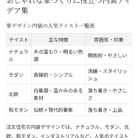
おしゃれな家づくりに役立つ内装アイ
デア集
家デザイン内装の人気テイスト一覧表
テイスト
主な特徴
雰囲気・印象
ナチュラ
木の温もり・明るい色
開放的・やさしい
ル
調
洗練・スタイリッ
モダン
直線的・シンプル
シュ
白基調・温かみのある
落ち着き・やさし
北欧
素材
さ
和モダン
伝統＋現代的要素
落ち着き・上品
注文住宅の内装デザインでは、ナチュラル、モダン、北
欧、和モダン、インダストリアルなど、人気のテイスト