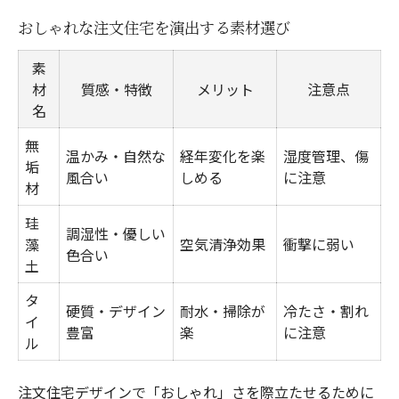
おしゃれな注文住宅を演出する素材選び
素
材
質感・特徴
メリット
注意点
名
無
温かみ・自然な
経年変化を楽
湿度管理、傷
垢
風合い
しめる
に注意
材
珪
調湿性・優しい
藻
空気清浄効果
衝撃に弱い
色合い
土
タ
硬質・デザイン
耐水・掃除が
冷たさ・割れ
イ
豊富
楽
に注意
ル
注文住宅デザインで「おしゃれ」さを際立たせるために