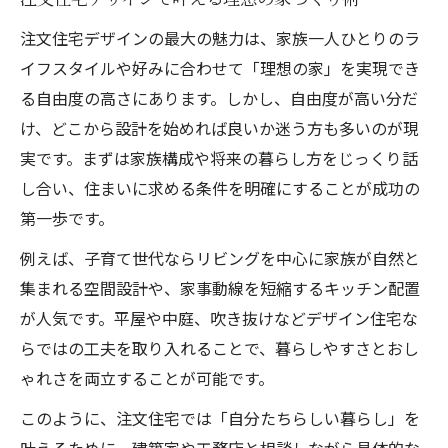
注文住宅で後悔しないためのデザイン戦略
注文住宅デザインの最大の魅力は、家族一人ひとりのラ
とは
イフスタイルや好みに合わせて「理想の家」を実現でき
暮らしやすさ重視の家デザイン実例集
る自由度の高さにあります。しかし、自由度が高い分だ
暮らしやすさ追求の注文住宅実例と間取り
け、どこから設計を始めれば良いか迷う方も多いのが現
紹介
実です。まずは家族構成や将来の暮らし方をじっくり話
注文住宅で叶える家族に優しいデザイン実
し合い、住まいに求める条件を明確にすることが成功の
例集
第一歩です。
家デザイン内装にこだわる注文住宅の魅力
例えば、子育て世代ならリビングを中心に家族が自然と
解析
集まれる空間設計や、家事動線を短縮するキッチン配置
おしゃれな家内装が暮らしやすさに与える
が人気です。平屋や中庭、吹き抜けなどデザイン住宅な
影響
らではの工夫を取り入れることで、暮らしやすさとおし
注文住宅の実例から学ぶ快適な生活動線の
ゃれさを両立することが可能です。
工夫
このように、注文住宅では「自分たちらしい暮らし」を
おしゃれな注文住宅を実現する方法とは
叶えるために、建築家や工務店と相談しながら具体的な