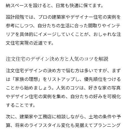
納スペースを設けると、日常も快適に保てます。
レーション事例
設計段階では、プロの建築家やデザイナー住宅の実例を
間取りシミュレーションで見つける快適動
参考にしつつ、自分たちの生活に合った間取りやインテ
線の工夫
リアを具体的にイメージしていくことが、おしゃれな注
注文住宅デザインに役立つ間取りのシミュ
文住宅実現の近道です。
レーション術
人気テイスト別注文住宅内装アイデア集
注文住宅のデザイン決め方と人気のコツを解説
注文住宅デザインで人気テイストの内装実
注文住宅デザインの決め方で悩む方は多いですが、まず
例紹介
は「家族の理想」をリストアップし、優先順位をつける
ナチュラルやモダンを活かす注文住宅内装
ことから始めましょう。人気のコツは、好きな家の写真
の工夫
やデザイン住宅の実例を集め、自分たちの好みを可視化
おしゃれな家内装を演出する注文住宅アイ
することです。
デア集
次に、建築家や工務店に相談しながら、土地の条件や予
注文住宅で叶えるカフェ風や北欧風デザイ
算、将来のライフスタイル変化も見据えてプランニング
ンの魅力