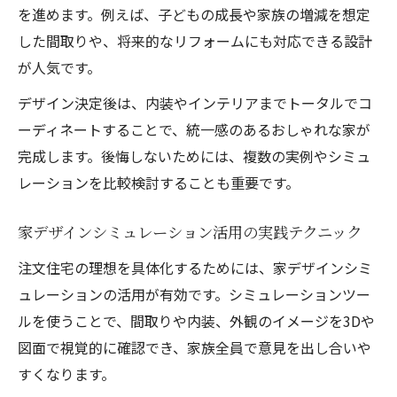
を進めます。例えば、子どもの成長や家族の増減を想定
家デザイン内装の最新トレンドと実践ポイ
した間取りや、将来的なリフォームにも対応できる設計
ント
が人気です。
家族に合う注文住宅の間取り設計術
デザイン決定後は、内装やインテリアまでトータルでコ
注文住宅で家族構成に合わせた間取り設計
ーディネートすることで、統一感のあるおしゃれな家が
法
完成します。後悔しないためには、複数の実例やシミュ
暮らしやすい注文住宅を実現する間取りの
レーションを比較検討することも重要です。
工夫
家族のライフスタイル別注文住宅間取りア
家デザインシミュレーション活用の実践テクニック
イデア
注文住宅の理想を具体化するためには、家デザインシミ
注文住宅デザインで動線と収納を最適化す
ュレーションの活用が有効です。シミュレーションツー
る方法
ルを使うことで、間取りや内装、外観のイメージを3Dや
注文住宅実例集に学ぶ家族向け間取りのポ
図面で視覚的に確認でき、家族全員で意見を出し合いや
イント
すくなります。