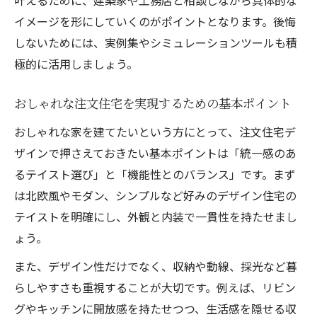
注文住宅でおしゃれな家を叶えるデザイン
イメージを形にしていくのがポイントとなります。後悔
発想
しないためには、実例集やシミュレーションツールも積
おしゃれな家内装を実現する注文住宅の工
極的に活用しましょう。
夫点
おしゃれな注文住宅を実現するための基本ポイント
デザイン住宅で魅せる外観と内装の調和術
おしゃれな家を建てたいという方にとって、注文住宅デ
注文住宅おしゃれ工務店選びの重要なポイ
ザインで押さえておきたい基本ポイントは「統一感のあ
ント
るテイスト選び」と「機能性とのバランス」です。まず
家デザインおしゃれを引き出す素材と配色
は北欧風やモダン、シンプルなど好みのデザイン住宅の
の選び方
テイストを明確にし、外観と内装で一貫性を持たせまし
間取りシミュレーションで発見する魅力
ょう。
注文住宅の間取りシミュレーション活用法
また、デザイン性だけでなく、収納や動線、採光など暮
家デザインのシミュレーションで理想の配
らしやすさも重視することが大切です。例えば、リビン
置を検証
グやキッチンに開放感を持たせつつ、生活感を隠せる収
注文住宅で暮らしやすさを左右するシミュ