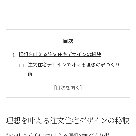
目次
理想を叶える注文住宅デザインの秘訣
注文住宅デザインで叶える理想の家づくり
術
おしゃれな注文住宅を実現するための基本
ポイント
注文住宅のデザイン決め方と人気のコツを
解説
理想を叶える注文住宅デザインの秘訣
家デザインシミュレーション活用の実践テ
クニック
注文住宅デザインで叶える理想の家づくり術