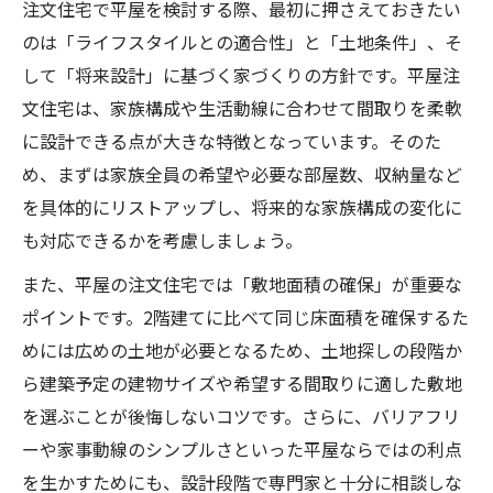
注文住宅で平屋を検討する際、最初に押さえておきたい
バリアフリーが叶う注文住宅平屋の魅力
のは「ライフスタイルとの適合性」と「土地条件」、そ
家事動線に優れる注文住宅平屋の間取り実
して「将来設計」に基づく家づくりの方針です。平屋注
例
文住宅は、家族構成や生活動線に合わせて間取りを柔軟
に設計できる点が大きな特徴となっています。そのた
家族の健康を守る注文住宅平屋の快適空間
め、まずは家族全員の希望や必要な部屋数、収納量など
光と風を活かす注文住宅平屋の設計ポイン
を具体的にリストアップし、将来的な家族構成の変化に
ト
も対応できるかを考慮しましょう。
注文住宅平屋の相場リサーチで予算安心
また、平屋の注文住宅では「敷地面積の確保」が重要な
注文住宅平屋の価格相場を徹底チェック
ポイントです。2階建てに比べて同じ床面積を確保するた
注文住宅平屋の費用内訳と注意点解説
めには広めの土地が必要となるため、土地探しの段階か
注文住宅平屋は予算1000万円で可能か考察
ら建築予定の建物サイズや希望する間取りに適した敷地
ローコスト住宅平屋ランキングの活用方法
を選ぶことが後悔しないコツです。さらに、バリアフリ
注文住宅平屋の資金計画で後悔しないコツ
ーや家事動線のシンプルさといった平屋ならではの利点
シンプル動線が魅力の平屋注文住宅とは
を生かすためにも、設計段階で専門家と十分に相談しな