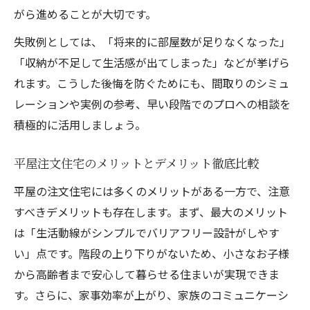
注文住宅平屋で実現するシンプルな動線設
がら進めることが大切です。
計
失敗例としては、「将来的に部屋数が足りなくなった」
動線効率化で暮らしやすい注文住宅平屋の
「収納が不足して生活感が出てしまった」などが挙げら
工夫
れます。こうした後悔を防ぐためにも、間取りのシミュ
子育て世代に最適な注文住宅平屋の間取り
レーションや実例の参考、早い段階でのプロへの相談を
例
積極的に活用しましょう。
生活空間を広く見せる注文住宅平屋の秘訣
平屋注文住宅のメリットとデメリット徹底比較
バリアフリー対応の注文住宅平屋動線紹介
平屋の注文住宅には多くのメリットがある一方で、注意
家族で選ぶ後悔しない平屋間取りの工夫
すべきデメリットも存在します。まず、最大のメリット
家族の声を活かす注文住宅平屋間取り設計
は「生活動線がシンプルでバリアフリー設計がしやす
術
い」点です。階段の上り下りがないため、小さなお子様
注文住宅平屋で人気の3LDK間取りアイデア
から高齢者まで安心して暮らせる住まいが実現できま
注文住宅平屋間取りで収納力を高める工夫
す。さらに、家事効率が上がり、家族のコミュニケーシ
注文住宅平屋で子育てしやすい配置を考え