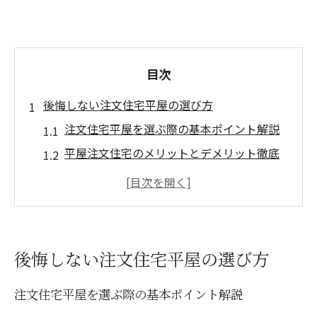
目次
後悔しない注文住宅平屋の選び方
注文住宅平屋を選ぶ際の基本ポイント解説
平屋注文住宅のメリットとデメリット徹底
比較
失敗しない注文住宅平屋間取りの考え方
将来も安心な注文住宅平屋の設計工夫
注文住宅平屋選びで重要な土地条件とは
後悔しない注文住宅平屋の選び方
平屋で叶える快適な暮らしの実現術
注文住宅平屋で実感する暮らしやすさの秘
注文住宅平屋を選ぶ際の基本ポイント解説
密