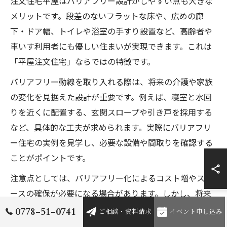
注文住宅平屋はバリアフリー設計がしやすい点も大きな
メリットです。段差のないフラットな床や、広めの廊
下・ドア幅、トイレや浴室の手すり設置など、高齢者や
車いす利用者にも優しい住まいが実現できます。これは
「平屋注文住宅」ならではの特徴です。
バリアフリー動線を取り入れる際は、将来の介護や家族
の変化を見据えた設計が重要です。例えば、寝室と水回
りを近くに配置する、玄関スロープや引き戸を採用する
など、具体的な工夫が求められます。実際にバリアフリ
ー住宅の実例を見学し、必要な設備や間取りを確認する
ことがポイントです。
注意点としては、バリアフリー化によるコスト増やスペ
ースの確保が必要になる場合があります。しかし、将来
的な安心と快適性を考慮すれば、十分に価値のある投資
0778-51-0741
ご相談・資料請求
イベント申し込み
といえるでしょう。注文住宅の設計段階から相談を重