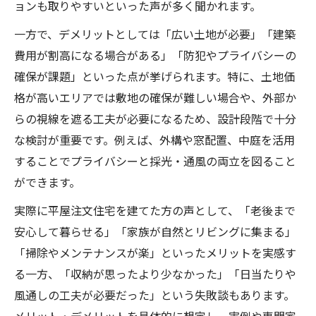
ョンも取りやすいといった声が多く聞かれます。
る
一方で、デメリットとしては「広い土地が必要」「建築
高齢者にやさしい注文住宅平屋の間取り事
費用が割高になる場合がある」「防犯やプライバシーの
例
確保が課題」といった点が挙げられます。特に、土地価
ローコスト住宅で平屋を建てる最適解
格が高いエリアでは敷地の確保が難しい場合や、外部か
注文住宅平屋を安く建てる具体的な方法
らの視線を遮る工夫が必要になるため、設計段階で十分
ローコスト住宅平屋ランキングの選び方
な検討が重要です。例えば、外構や窓配置、中庭を活用
注文住宅平屋でおしゃれとコストの両立術
することでプライバシーと採光・通風の両立を図ること
ができます。
コミコミ価格で安心の注文住宅平屋づくり
ローコスト注文住宅平屋の注意点と対策
実際に平屋注文住宅を建てた方の声として、「老後まで
安心して暮らせる」「家族が自然とリビングに集まる」
「掃除やメンテナンスが楽」といったメリットを実感す
る一方、「収納が思ったより少なかった」「日当たりや
風通しの工夫が必要だった」という失敗談もあります。
メリット・デメリットを具体的に想定し、実例や専門家