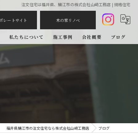
注文住宅は福井県、鯖江市の株式会社山﨑工務店 | 規格住宅
ポレートサイト
木の家リノベ
私たちについて
施工事例
会社概要
ブログ
み
いい土地探しのコツ
自然素材派のこだわり住宅
人生を豊かにする資金計画
家族や子供を守る家
福井県鯖江市の注文住宅なら株式会社山﨑工務店
ブログ